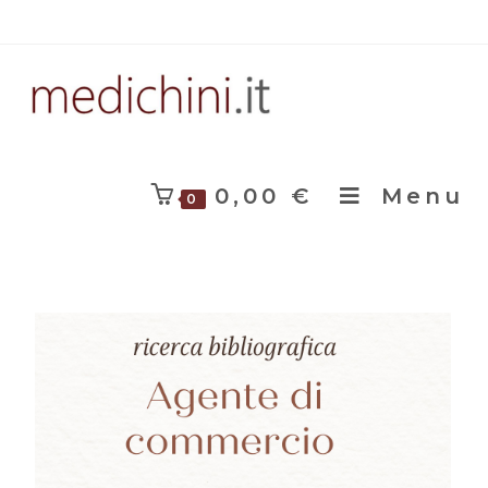
0,00
€
Menu
0