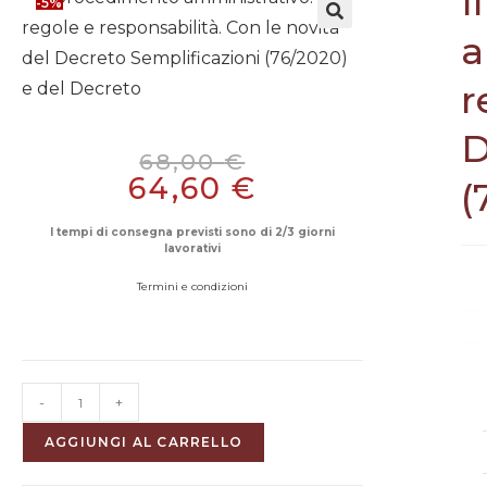
I
-5%
a
r
D
68,00
€
64,60
€
(
I tempi di consegna previsti sono di 2/3 giorni
lavorativi
Termini e condizioni
-
+
I
AGGIUNGI AL CARRELLO