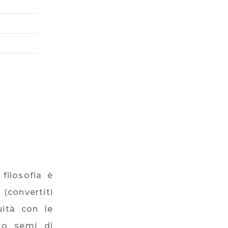
filosofia è
(convertiti
uità con le
ndo semi di