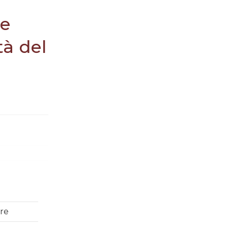
 e
tà del
vre