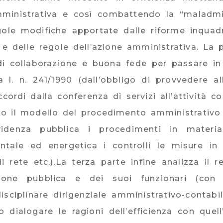
inistrativa e così combattendo la “maladmin
gole modifiche apportate dalle riforme inquad
 e delle regole dell’azione amministrativa. La 
di collaborazione e buona fede per passare in
la l. n. 241/1990 (dall’obbligo di provvedere a
cordi dalla conferenza di servizi all’attività co
o il modello del procedimento amministrativo
evidenza pubblica i procedimenti in materia
tale ed energetica i controlli le misure in
i rete etc.).La terza parte infine analizza il 
azione pubblica e dei suoi funzionari (con 
disciplinare dirigenziale amministrativo-contab
 dialogare le ragioni dell’efficienza con quell