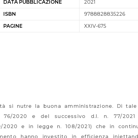
DATA PUBBLICAZIONE
2021
ISBN
9788828835226
PAGINE
XXIV-675
ità si nutre la buona amministrazione. Di tale 
. 76/2020 e del successivo d.l. n. 77/2021 
0/2020 e in legge n. 108/2021) che in contin
mento hanno investito in efficienza inietta