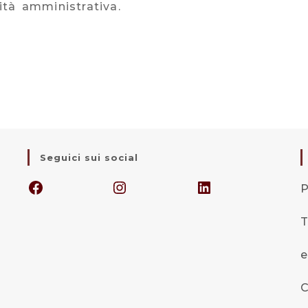
vità amministrativa.
Seguici sui social
P
T
e
C