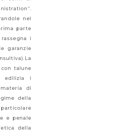
istration”.
randole nel
prima parte
 rassegna i
lle garanzie
nsultiva).La
 con talune
 edilizia i
 materia di
regime della
particolare
ile e penale
’etica della