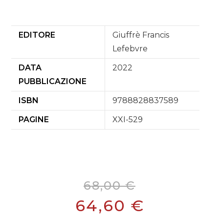
Informazioni aggiuntive
EDITORE
Giuffrè Francis
Lefebvre
DATA
2022
PUBBLICAZIONE
ISBN
9788828837589
PAGINE
XXI-529
68,00
€
64,60
€